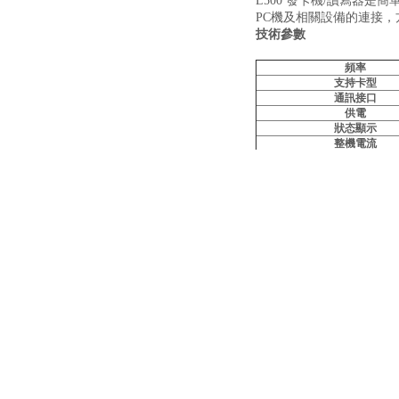
L500 發卡機/讀寫器
是簡單
PC機及相關設備的連接，
技術參數
頻率
支持卡型
通訊接口
供電
狀态顯示
整機電流
讀卡距離
上一個：
L906 遊樂場
友情鏈接：
消費機
|
雲消費機
|
慧聰消費機
|
阿裏消費機
|
展覽